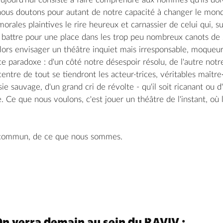
nous doutons pour autant de notre capacité à changer le mon
orales plaintives le rire heureux et carnassier de celui qui, s
e battre pour une place dans les trop peu nombreux canots de
lors envisager un théâtre inquiet mais irresponsable, moqueur
e paradoxe : d'un côté notre désespoir résolu, de l'autre notre
centre de tout se tiendront les acteur·trices, véritables maîtr
e sauvage, d'un grand cri de révolte - qu'il soit ricanant ou d
. Ce que nous voulons, c'est jouer un théâtre de l'instant, 
 commun, de ce que nous sommes.
 On verra demain au sein du RAVIV :