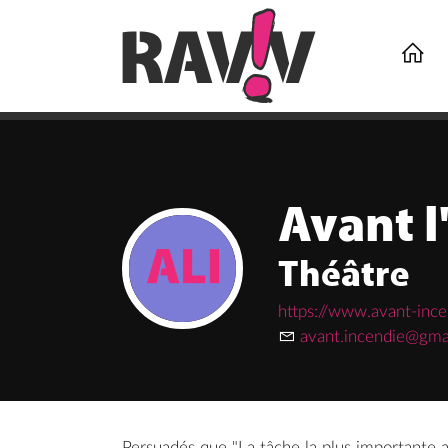

Avant l
Théâtre
https://www.avant-inc
avant.incendie@gma
Persuadés que "La tâche la plus importante a