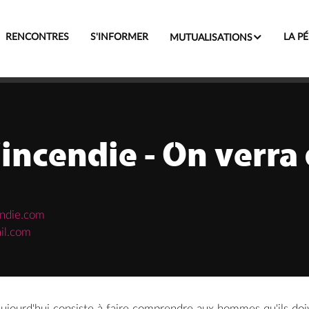

RENCONTRES
S'INFORMER
LA PÉ
MUTUALISATIONS
'incendie - On verr
endie.com
il.com
ujourd'hui consiste à faire comprendre aux hommes qu'ils doive