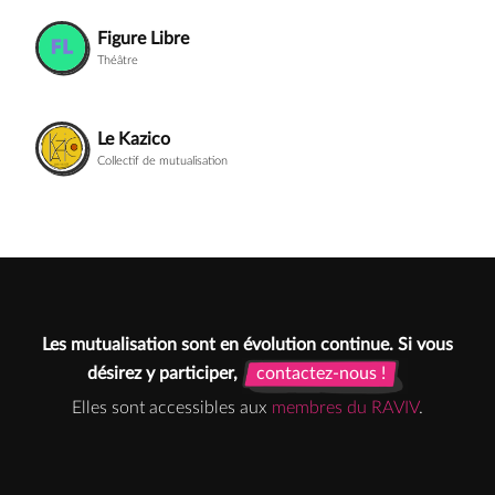
Figure Libre
Théâtre
Le Kazico
Collectif de mutualisation
Les mutualisation sont en évolution continue. Si vous
désirez y participer,
contactez-nous !
contactez-nous !
Elles sont accessibles aux
membres du RAVIV
.