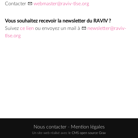
Contacter
webmaster@raviv-tlse.org
Vous souhaitez recevoir la newsletter du RAVIV ?
Suivez
ce lien
ou envoyez un mail à
newsletter@raviv-
tlse.org
Nous contacter
-
Mention légales
Un site web réalisé avec le
CMS open source Grav