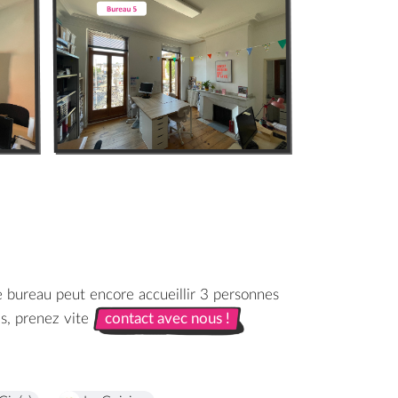
e bureau peut encore accueillir 3 personnes
·s, prenez vite
contact avec nous !
contact avec nous !