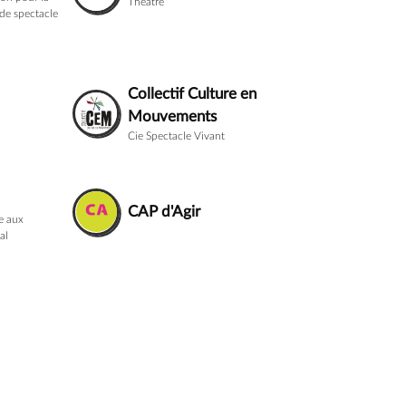
Théâtre
 de spectacle
Collectif Culture en
Mouvements
Cie Spectacle Vivant
CAP d'Agir
e aux
al