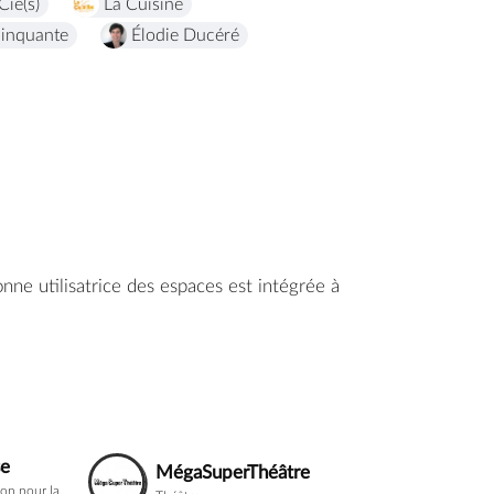
Cie(s)
La Cuisine
linquante
Élodie Ducéré
ne utilisatrice des espaces est intégrée à
se
MégaSuperThéâtre
ion pour la