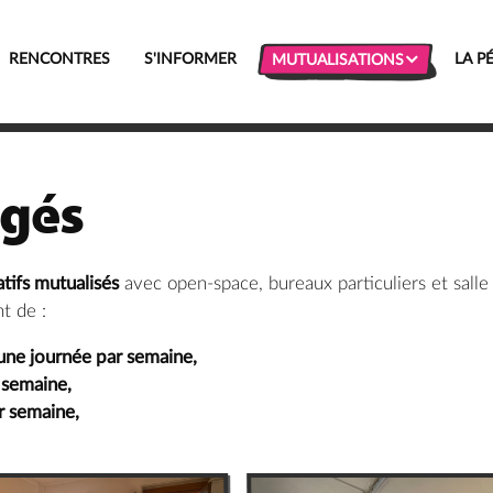

RENCONTRES
S'INFORMER
LA P
MUTUALISATIONS
agés
tifs mutualisés
avec open-space, bureaux particuliers et salle
t de :
ne journée par semaine,
 semaine,
r semaine,