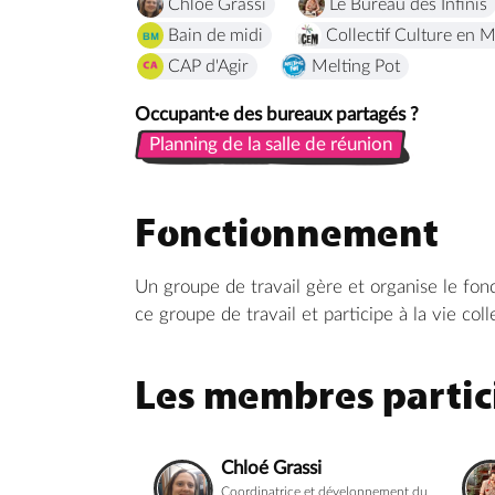
Chloé Grassi
Le Bureau des Infinis
Bain de midi
Collectif Culture en
CAP d'Agir
Melting Pot
Occupant·e des bureaux partagés ?
Planning de la salle de réunion
Planning de la salle de réunion
Fonctionnement
Un groupe de travail gère et organise le fo
ce groupe de travail et participe à la vie coll
Les membres partici
Chloé Grassi
Coordinatrice et développement du