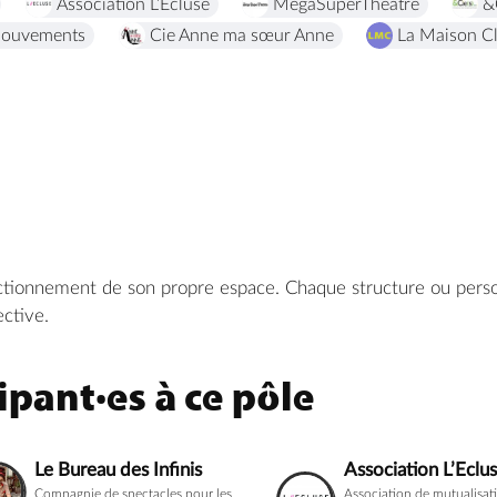
Association L’Ecluse
MégaSuperThéâtre
&
 Mouvements
Cie Anne ma sœur Anne
La Maison C
nctionnement de son propre espace. Chaque structure ou person
ective.
pant·es à ce pôle
Le Bureau des Infinis
Association L’Eclu
Compagnie de spectacles pour les
Association de mutualisat