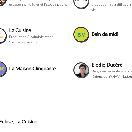
espaces non-dédiés et l'espace public
production et la diffusion
vivant
La Cuisine
Bain de midi
Production & Administration
Spectacles vivants
Élodie Ducéré
La Maison Clinquante
Déléguée générale adjoint
régions du SYNAVI Nation
Ecluse
,
La Cuisine