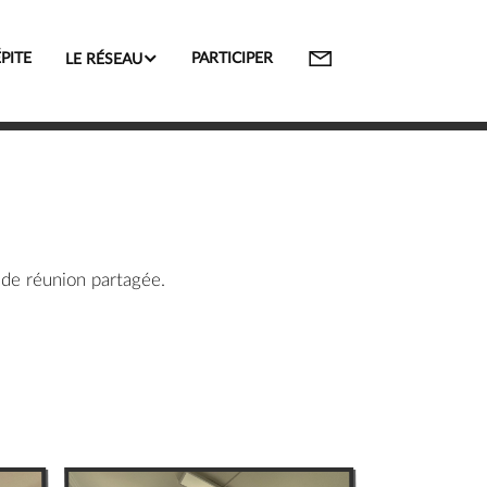


ÉPITE
PARTICIPER
LE RÉSEAU
 de réunion partagée.