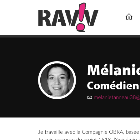

Mélani
Comédien
melanietanneau38@
Je travaille avec la Compagnie OBRA, basée d
Je suis porteuse du projet 1518, l'épidémie 