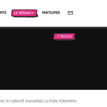


PITE
PARTICIPER
LE RÉSEAU
Retour
Retour
;
le collectif marseillais La Folie Kilomêtre.