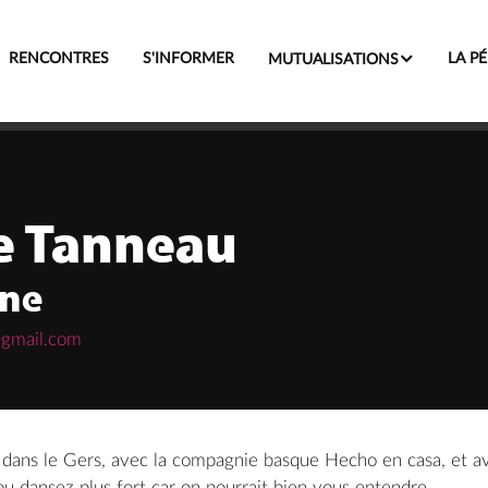

RENCONTRES
S'INFORMER
LA PÉ
MUTUALISATIONS
e Tanneau
ne
gmail.com
ans le Gers, avec la compagnie basque Hecho en casa, et avec 
ou dansez plus fort car on pourrait bien vous entendre.