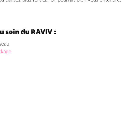
u sein du RAVIV :
éseau
ckage